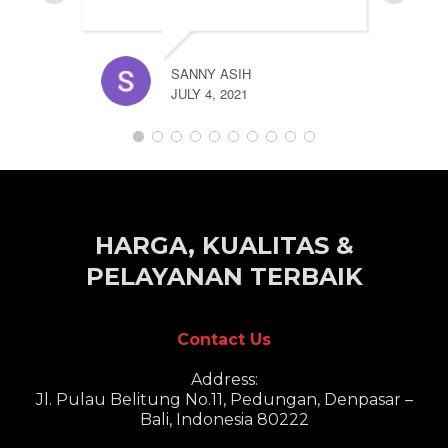
RISKY 
JULY 4,
SANNY ASIH
JULY 4, 2021
HARGA, KUALITAS &
PELAYANAN TERBAIK
Contact Us
Address:
Jl. Pulau Belitung No.11, Pedungan, Denpasar –
Bali, Indonesia 80222